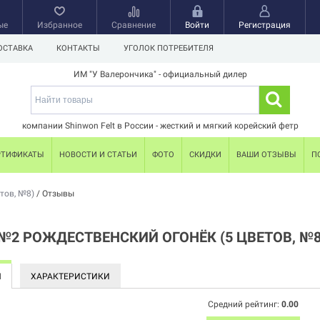
ые
Избранное
Сравнение
Войти
Регистрация
ОСТАВКА
КОНТАКТЫ
УГОЛОК ПОТРЕБИТЕЛЯ
ИМ "У Валерончика" - официальный дилер
компании Shinwon Felt в России - жесткий и мягкий корейский фетр
РТИФИКАТЫ
НОВОСТИ И СТАТЬИ
ФОТО
СКИДКИ
ВАШИ ОТЗЫВЫ
П
тов, №8)
/
Отзывы
№2 РОЖДЕСТВЕНСКИЙ ОГОНЁК (5 ЦВЕТОВ, №
Ы
ХАРАКТЕРИСТИКИ
Средний рейтинг:
0.00