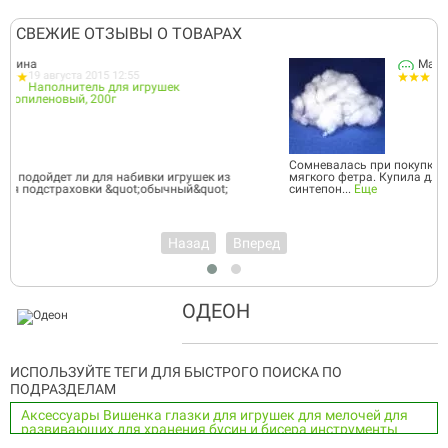
СВЕЖИЕ ОТЗЫВЫ О ТОВАРАХ
Марина
26 августа 2015 16:00
Волокно (наполнитель) п/эф...
Сомневалась при покупке, подойдет ли для набивки игрушек из
мягкого фетра. Купила для подстраховки &quot;обычный&quot;
синтепон...
Еще
Назад
Вперед
ОДЕОН
ИСПОЛЬЗУЙТЕ ТЕГИ ДЛЯ БЫСТРОГО ПОИСКА ПО
ПОДРАЗДЕЛАМ
Аксессуары
Вишенка
глазки
для игрушек
для мелочей
для
развивающих
для хранения бусин и бисера
инструменты
коробочка
набор пуговиц
ножницы
ножницы для фетра