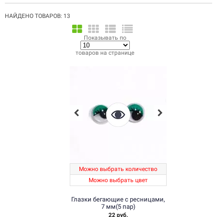
органайзер
пенал
полубусины
пробирка
пуговицы
пузырек
раскройные ножницы
текстильные ножницы
украшение
НАЙДЕНО ТОВАРОВ: 13
усики
усы
фурнитура
цветочки
цветы
Показывать по
товаров на странице
Можно выбрать количество
Можно выбрать цвет
Глазки бегающие с ресницами,
7 мм(5 пар)
22 руб.