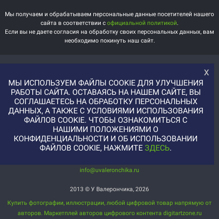
Мы получаем и обрабатываем персональные данные посетителей нашего
сайта в соответствии с
официальной политикой
.
Если вы не даете согласия на обработку своих персональных данных, вам
необходимо покинуть наш сайт.
ВАЖНАЯ
ИНТЕРЕСНАЯ
х
ИНФОРМАЦИЯ
ИНФОРМАЦИЯ
МЫ ИСПОЛЬЗУЕМ ФАЙЛЫ COOKIE ДЛЯ УЛУЧШЕНИЯ
Доставка
О магазине
РАБОТЫ САЙТА. ОСТАВАЯСЬ НА НАШЕМ САЙТЕ, ВЫ
СОГЛАШАЕТЕСЬ НА ОБРАБОТКУ ПЕРСОНАЛЬНЫХ
Оплата
Немного о нас!
ДАННЫХ, А ТАКЖЕ С УСЛОВИЯМИ ИСПОЛЬЗОВАНИЯ
Помощь
Отзывы о магазине
ФАЙЛОВ COOKIE. ЧТОБЫ ОЗНАКОМИТЬСЯ С
НАШИМИ ПОЛОЖЕНИЯМИ О
Политика
Услуга печати на фетре
КОНФИДЕНЦИАЛЬНОСТИ И ОБ ИСПОЛЬЗОВАНИИ
конфиденциальности
и вопросы АП
ФАЙЛОВ COOKIE, НАЖМИТЕ
ЗДЕСЬ
.
+7 (977) 329-12-08
info@uvaleronchika.ru
2013 © У Валерончика, 2026
Купить фотографии, иллюстрации, любой цифровой товар напрямую от
авторов. Маркетплей авторов цифрового контента digitartzone.ru