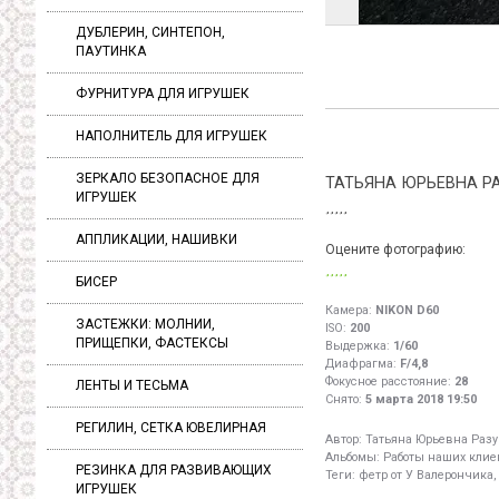
ДУБЛЕРИН, СИНТЕПОН,
ПАУТИНКА
ФУРНИТУРА ДЛЯ ИГРУШЕК
НАПОЛНИТЕЛЬ ДЛЯ ИГРУШЕК
ЗЕРКАЛО БЕЗОПАСНОЕ ДЛЯ
ТАТЬЯНА ЮРЬЕВНА Р
ИГРУШЕК
АППЛИКАЦИИ, НАШИВКИ
Оцените фотографию:
БИСЕР
Камера:
NIKON D60
ЗАСТЕЖКИ: МОЛНИИ,
ISO:
200
ПРИЩЕПКИ, ФАСТЕКСЫ
Выдержка:
1/60
Диафрагма:
F/4,8
Фокусное расстояние:
28
ЛЕНТЫ И ТЕСЬМА
Снято:
5 марта 2018 19:50
РЕГИЛИН, СЕТКА ЮВЕЛИРНАЯ
Автор:
Татьяна Юрьевна Раз
Альбомы:
Работы наших клиен
РЕЗИНКА ДЛЯ РАЗВИВАЮЩИХ
Теги:
фетр от У Валерончика,
ИГРУШЕК