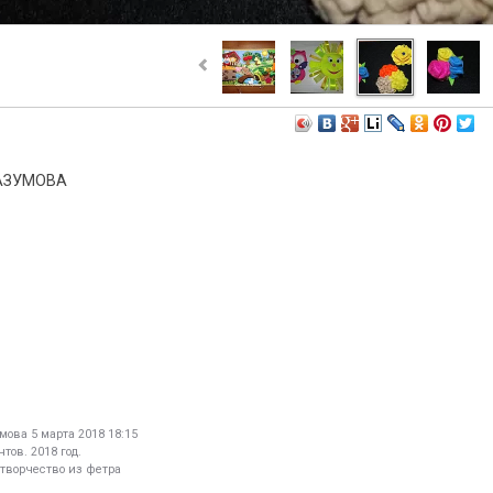
АЗУМОВА
умова
5 марта 2018 18:15
тов. 2018 год.
 творчество из фетра