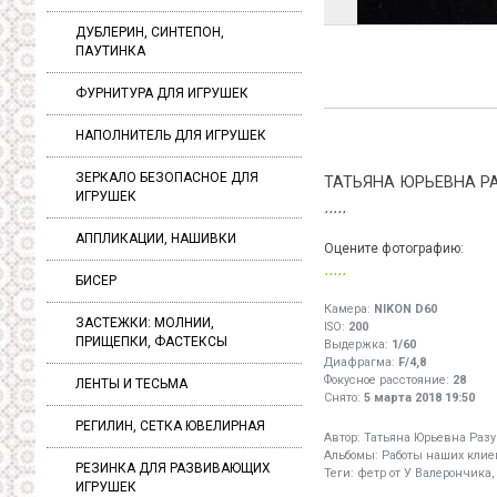
ДУБЛЕРИН, СИНТЕПОН,
ПАУТИНКА
ФУРНИТУРА ДЛЯ ИГРУШЕК
НАПОЛНИТЕЛЬ ДЛЯ ИГРУШЕК
ЗЕРКАЛО БЕЗОПАСНОЕ ДЛЯ
ТАТЬЯНА ЮРЬЕВНА Р
ИГРУШЕК
АППЛИКАЦИИ, НАШИВКИ
Оцените фотографию:
БИСЕР
Камера:
NIKON D60
ЗАСТЕЖКИ: МОЛНИИ,
ISO:
200
ПРИЩЕПКИ, ФАСТЕКСЫ
Выдержка:
1/60
Диафрагма:
F/4,8
Фокусное расстояние:
28
ЛЕНТЫ И ТЕСЬМА
Снято:
5 марта 2018 19:50
РЕГИЛИН, СЕТКА ЮВЕЛИРНАЯ
Автор:
Татьяна Юрьевна Раз
Альбомы:
Работы наших клиен
РЕЗИНКА ДЛЯ РАЗВИВАЮЩИХ
Теги:
фетр от У Валерончика,
ИГРУШЕК