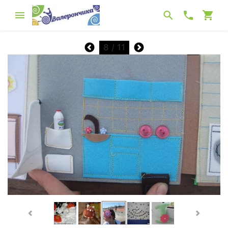
8
/ 11