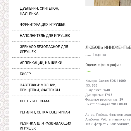
ДУБЛЕРИН, СИНТЕПОН,
ПАУТИНКА
ФУРНИТУРА ДЛЯ ИГРУШЕК
НАПОЛНИТЕЛЬ ДЛЯ ИГРУШЕК
ЗЕРКАЛО БЕЗОПАСНОЕ ДЛЯ
ЛЮБОВЬ ИННОКЕНТЬЕ
ИГРУШЕК
1 оценка
АППЛИКАЦИИ, НАШИВКИ
Оцените фотографию:
БИСЕР
Камера:
Canon EOS 1100D
ЗАСТЕЖКИ: МОЛНИИ,
ISO:
500
ПРИЩЕПКИ, ФАСТЕКСЫ
Выдержка:
1/40
Диафрагма:
F/4.8
Фокусное расстояние:
29
ЛЕНТЫ И ТЕСЬМА
Снято:
13 марта 2019 08:43
РЕГИЛИН, СЕТКА ЮВЕЛИРНАЯ
Автор:
Любовь Иннокентьевн
Альбомы:
Работы наших клиен
РЕЗИНКА ДЛЯ РАЗВИВАЮЩИХ
Теги:
фетр от У Валерончика,
ИГРУШЕК