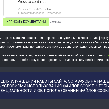
Ctrl+Enter
 интернет-магазин товаров для творчества и рукоделия в Москве, где фетр ку
циалисты такие же творческие и талантливые люди, как и наши любимые по
овет, порекомендуют не только фетр, но и все сопутствующие товары для ва
тываем персональные данные посетителей нашего сайта в соответствии с
о
ете согласия на обработку своих персональных данных, вам необходимо поки
ДЛЯ УЛУЧШЕНИЯ РАБОТЫ САЙТА. ОСТАВАЯСЬ НА НАШЕМ
С УСЛОВИЯМИ ИСПОЛЬЗОВАНИЯ ФАЙЛОВ COOKIE. ЧТО
ЕНЦИАЛЬНОСТИ И ОБ ИСПОЛЬЗОВАНИИ ФАЙЛОВ COOKI
Купить фотографии, илл