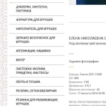
ДУБЛЕРИН, СИНТЕПОН,
ПАУТИНКА
ФУРНИТУРА ДЛЯ ИГРУШЕК
НАПОЛНИТЕЛЬ ДЛЯ ИГРУШЕК
ЗЕРКАЛО БЕЗОПАСНОЕ ДЛЯ
ЕЛЕНА НИКОЛАЕВНА 
ИГРУШЕК
Под листиком гриб лисичка
АППЛИКАЦИИ, НАШИВКИ
БИСЕР
Оцените фотографию:
ЗАСТЕЖКИ: МОЛНИИ,
ПРИЩЕПКИ, ФАСТЕКСЫ
Камера:
Canon EOS 1100D
ISO:
800
ЛЕНТЫ И ТЕСЬМА
Выдержка:
1/60
Диафрагма:
F/5,7
Фокусное расстояние:
43
РЕГИЛИН, СЕТКА ЮВЕЛИРНАЯ
Снято:
17 августа 2016 23:08
РЕЗИНКА ДЛЯ РАЗВИВАЮЩИХ
Автор:
Елена Николаевна Скр
ИГРУШЕК
Альбомы:
Работы наших клиен