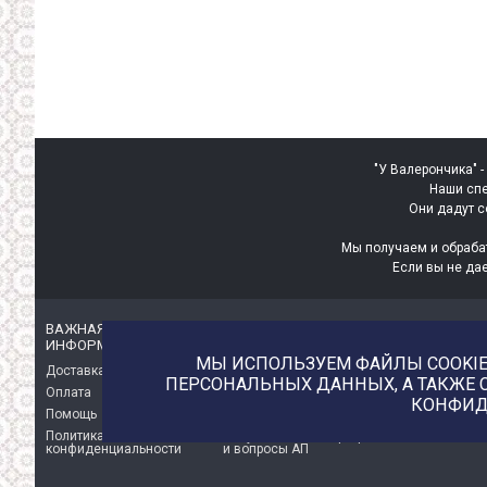
"У Валерончика" -
Наши спе
Они дадут с
Мы получаем и обраба
Если вы не да
ВАЖНАЯ
ИНТЕРЕСНАЯ
ИНФОРМАЦИЯ
ИНФОРМАЦИЯ
МЫ ИСПОЛЬЗУЕМ ФАЙЛЫ COOKIE 
Доставка
О магазине
ПЕРСОНАЛЬНЫХ ДАННЫХ, А ТАКЖЕ 
Оплата
Немного о нас!
КОНФИД
Помощь
Отзывы о магазине
Политика
Услуга печати на фетре
конфиденциальности
и вопросы АП