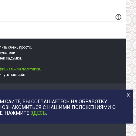
пить очень просто.
купатели.
шей задумки.
фициальной политикой
.
нуть наш сайт.
+7 (977) 329-12-08
х
info@uvaleronchika.ru
 САЙТЕ, ВЫ СОГЛАШАЕТЕСЬ НА ОБРАБОТКУ
2013 © У Валерончика, 2026
БЫ ОЗНАКОМИТЬСЯ С НАШИМИ ПОЛОЖЕНИЯМИ О
E, НАЖМИТЕ
ЗДЕСЬ
.
юстрации, любой цифровой товар напрямую от авторов. Маркетплей
авторов цифрового контента digitartzone.ru