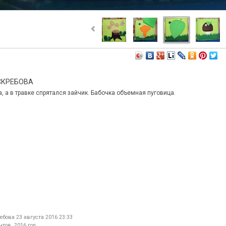
СКРЕБОВА
, а в травке спрятался зайчик. Бабочка объемная пуговица.
ебова
23 августа 2016 23:33
тов. 2016 год.