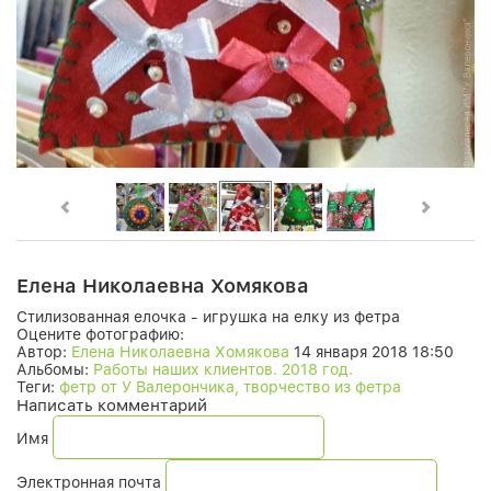
Елена Николаевна Хомякова
Стилизованная елочка - игрушка на елку из фетра
Оцените фотографию:
Автор:
Елена Николаевна Хомякова
14 января 2018 18:50
Альбомы:
Работы наших клиентов. 2018 год.
Теги:
фетр от У Валерончика, творчество из фетра
Написать комментарий
Имя
Электронная почта