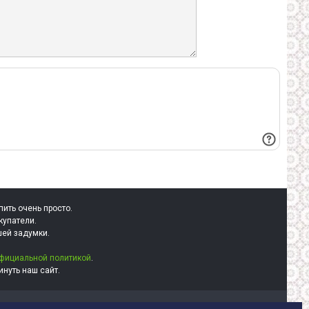
пить очень просто.
купатели.
шей задумки.
фициальной политикой
.
нуть наш сайт.