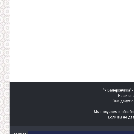
"У Валерончика" -
Наши спе
Они дадут с
Мы получаем и обраба
Если вы не да