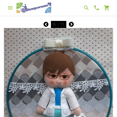
6
/ 11