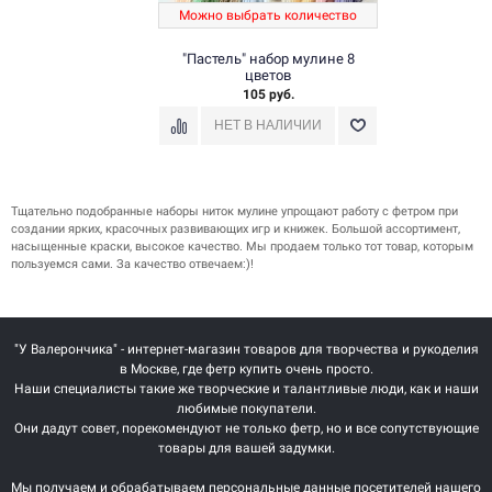
Можно выбрать количество
"Пастель" набор мулине 8
цветов
105 руб.
Тщательно подобранные наборы ниток мулине упрощают работу с фетром при
создании ярких, красочных развивающих игр и книжек. Большой ассортимент,
насыщенные краски, высокое качество. Мы продаем только тот товар, которым
пользуемся сами. За качество отвечаем:)!
"У Валерончика" - интернет-магазин товаров для творчества и рукоделия
в Москве, где фетр купить очень просто.
Наши специалисты такие же творческие и талантливые люди, как и наши
любимые покупатели.
Они дадут совет, порекомендуют не только фетр, но и все сопутствующие
товары для вашей задумки.
Мы получаем и обрабатываем персональные данные посетителей нашего