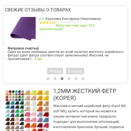
СВЕЖИЕ ОТЗЫВЫ О ТОВАРАХ
Курасева Екатерина Николаевна
23 апреля 2018 00:19
Фетр жесткий, цвет 922
(фиолетовый)
частье)
Отличный фетр
их любимых цветов во всей палитре жесткого корейского
Фетр просто ве
 фетра соответствует заявленному! Жесткий, не
плотный, не пр
т,...
Еще
в первое...
Еще
Назад
Вперед
1,2ММ ЖЕСТКИЙ ФЕТР
(КОРЕЯ)
Жесткий и мягкий корейский фетр (hard felt,
soft felt), купить который вы можете в
нашем интернет-магазине, прекрасно
подходит для выполнения аппликаций,
изготовления брелоков, брошей, подвесок