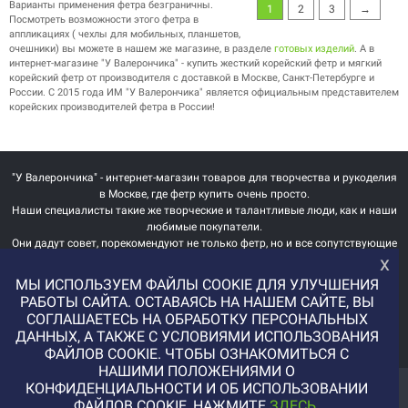
Варианты применения фетра безграничны.
1
2
3
→
Посмотреть возможности этого фетра в
аппликациях ( чехлы для мобильных, планшетов,
очешники) вы можете в нашем же магазине, в разделе
готовых изделий
. А в
интернет-магазине "У Валерончика" - купить жесткий корейский фетр и мягкий
корейский фетр от производителя с доставкой в Москве, Санкт-Петербурге и
России. С 2015 года ИМ "У Валерончика" является официальным представителем
корейских производителей фетра в России!
"У Валерончика" - интернет-магазин товаров для творчества и рукоделия
в Москве, где фетр купить очень просто.
Наши специалисты такие же творческие и талантливые люди, как и наши
любимые покупатели.
Они дадут совет, порекомендуют не только фетр, но и все сопутствующие
х
товары для вашей задумки.
МЫ ИСПОЛЬЗУЕМ ФАЙЛЫ COOKIE ДЛЯ УЛУЧШЕНИЯ
Мы получаем и обрабатываем персональные данные посетителей нашего
РАБОТЫ САЙТА. ОСТАВАЯСЬ НА НАШЕМ САЙТЕ, ВЫ
сайта в соответствии с
официальной политикой
.
СОГЛАШАЕТЕСЬ НА ОБРАБОТКУ ПЕРСОНАЛЬНЫХ
Если вы не даете согласия на обработку своих персональных данных, вам
ДАННЫХ, А ТАКЖЕ С УСЛОВИЯМИ ИСПОЛЬЗОВАНИЯ
необходимо покинуть наш сайт.
ФАЙЛОВ COOKIE. ЧТОБЫ ОЗНАКОМИТЬСЯ С
НАШИМИ ПОЛОЖЕНИЯМИ О
КОНФИДЕНЦИАЛЬНОСТИ И ОБ ИСПОЛЬЗОВАНИИ
ВАЖНАЯ
ИНТЕРЕСНАЯ
ФАЙЛОВ COOKIE, НАЖМИТЕ
ЗДЕСЬ
.
ИНФОРМАЦИЯ
ИНФОРМАЦИЯ