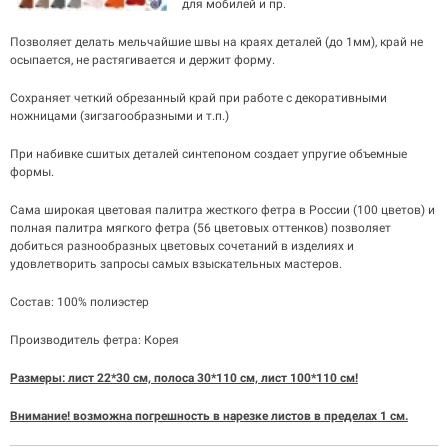
для мобилей и пр.
Позволяет делать мельчайшие швы на краях деталей (до 1мм), край не
осыпается, не растягивается и держит форму.
Сохраняет четкий обрезанный край при работе с декоративными
ножницами (зигзагообразными и т.п.)
При набивке сшитых деталей синтепоном создает упругие объемные
формы.
Сама широкая цветовая палитра жесткого фетра в России (100 цветов) и
полная палитра мягкого фетра (56 цветовых оттенков) позволяет
добиться разнообразных цветовых сочетаний в изделиях и
удовлетворить запросы самых взыскательных мастеров.
Состав: 100% полиэстер
Производитель фетра: Корея
Размеры: лист 22*30 см, полоса 30*110 см, лист 100*110 см!
Внимание! возможна погрешность в нарезке листов в пределах 1 см.